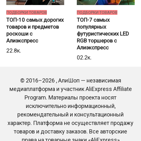
ПОДБОРКИ ТОВАРОВ
ПОДБОРКИ ТОВАРОВ
ТОП-10 самых дорогих
ТОП-7 самых
товаров и предметов
популярных
роскоши с
футуристических LED
Алиэкспресс
RGB торшеров с
Алиэкспресс
2
2.8к.
0
2.2к.
© 2016–2026 , АлиШоп — независимая
медиаплатформа и участник AliExpress Affiliate
Program. Материалы проекта носят
исключительно информационный,
ПОДБОРКИ ТОВАРОВ
рекомендательный и консультационный
ПОДБОРКИ ТОВАРОВ
ТОП-10 самых
характер. Платформа не осуществляет продажу
ТОП-12 самых
полезных товаров для
товаров и доставку заказов. Все авторские
красивых новогодних
дома с Алиэкспресс
украшений и игрушек с
права на товарные знаки «AliExpress»