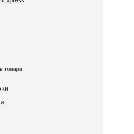
iExpress
в товара
вки
ки