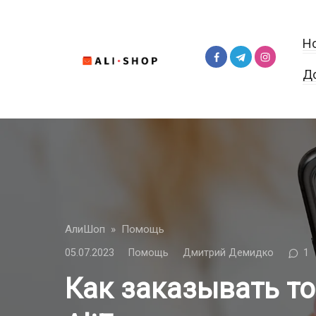
Перейти
к
Н
контенту
Д
АлиШоп
»
Помощь
05.07.2023
Помощь
Дмитрий Демидко
1
Как заказывать т