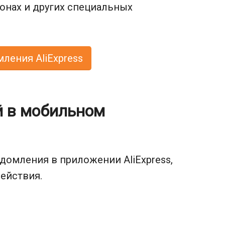
понах и других специальных
ления AliExpress
й в мобильном
омления в приложении AliExpress,
ействия.