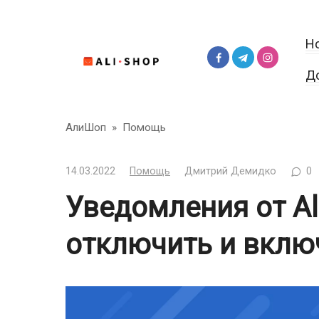
Перейти
к
Н
контенту
Д
АлиШоп
»
Помощь
14.03.2022
Помощь
Дмитрий Демидко
0
Уведомления от Al
отключить и вклю