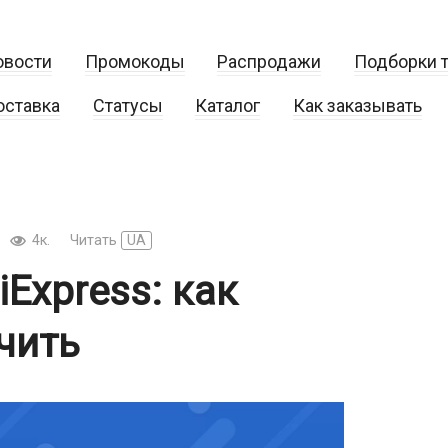
овости
Промокоды
Распродажи
Подборки 
оставка
Статусы
Каталог
Как заказывать
4к.
Читать
UA
iExpress: как
чить