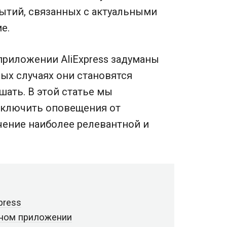
бытий, связанных с актуальными
е.
приложении AliExpress задуманы
ых случаях они становятся
ать. В этой статье мы
отключить оповещения от
чение наиболее релевантной и
press
ьном приложении