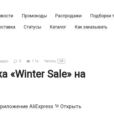
овости
Промокоды
Распродажи
Подборки 
оставка
Статусы
Каталог
Как заказывать
идко
0
1.1к.
Читать
UA
 «Winter Sale» на
риложение AliExpress
Открыть