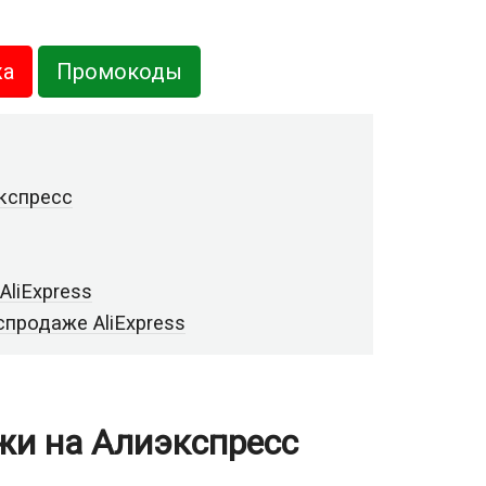
жа
Промокоды
кспресс
AliExpress
спродаже AliExpress
жи на Алиэкспресс