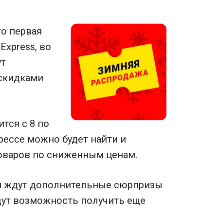
то первая
Express, во
ут
скидками
тся с 8 по
прессе можно будет найти и
оваров по сниженным ценам.
й ждут дополнительные сюрпризы
дут возможность получить еще