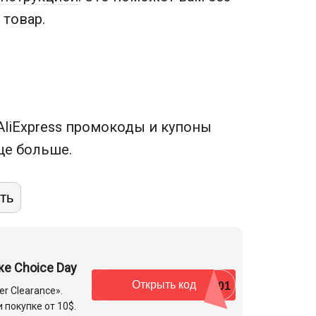
 товар.
 AliExpress промокоды и купоны
ще больше.
е Choice Day
Открыть код
SC01
r Clearance».
 покупке от 10$.