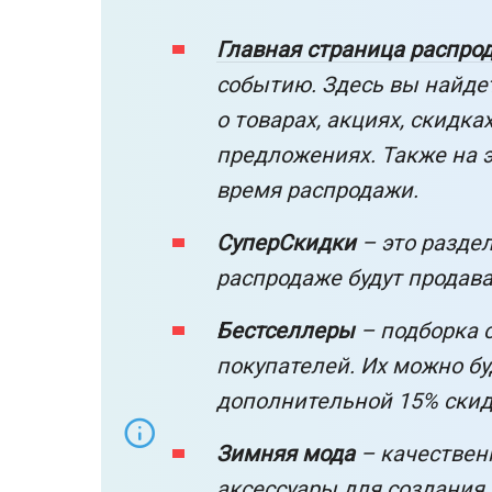
Главная страница распро
событию. Здесь вы найд
о товарах, акциях, скидка
предложениях. Также на э
время распродажи.
СуперСкидки
– это раздел
распродаже будут продав
Бестселлеры
– подборка 
покупателей. Их можно бу
дополнительной 15% скид
Зимняя мода
– качественн
аксессуары для создания