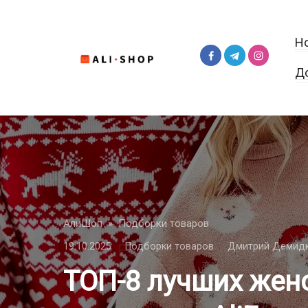
Перейти
к
Н
контенту
Д
АлиШоп
»
Подборки товаров
19.10.2025
Подборки товаров
Дмитрий Демид
ТОП-8 лучших жен