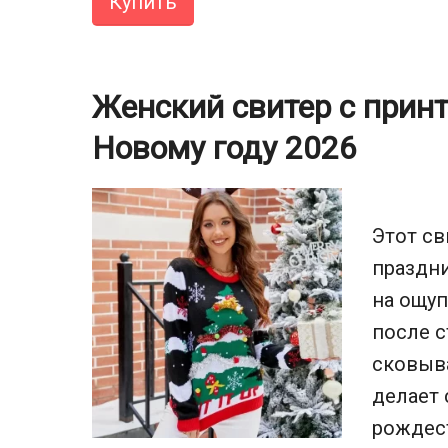
Купить
Женский свитер с прин
Новому году 2026
Этот св
праздни
на ощуп
после с
сковыва
делает 
рождес