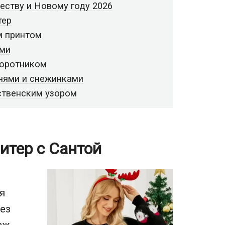
еству и Новому году 2026
тер
м принтом
ами
воротником
енями и снежинками
ственским узором
итер с Сантой
я
без