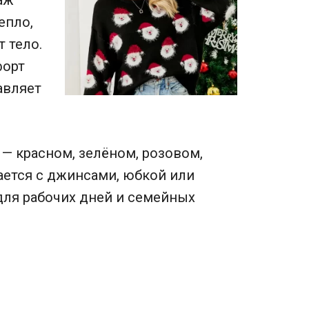
аж
епло,
 тело.
форт
авляет
 — красном, зелёном, розовом,
ается с джинсами, юбкой или
для рабочих дней и семейных