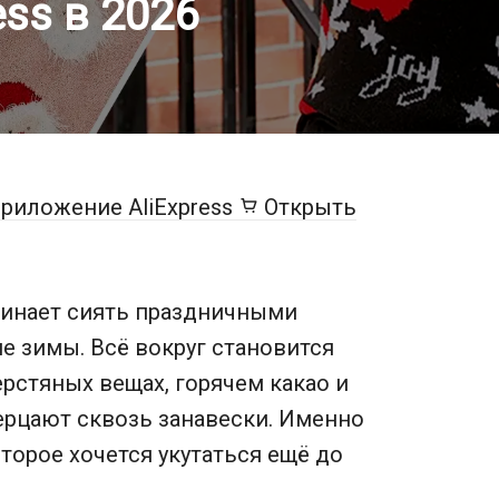
ess в 2026
риложение AliExpress
Открыть
ачинает сиять праздничными
е зимы. Всё вокруг становится
рстяных вещах, горячем какао и
ерцают сквозь занавески. Именно
оторое хочется укутаться ещё до