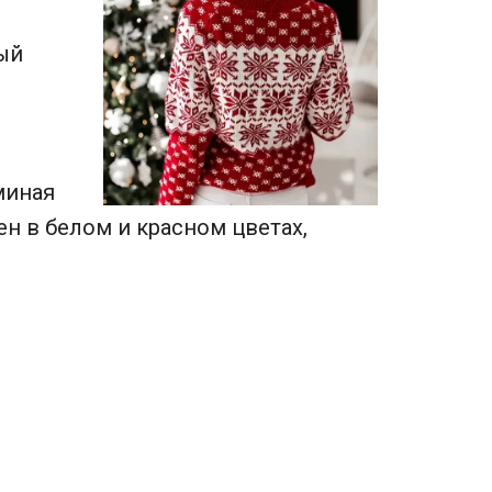
ый
миная
н в белом и красном цветах,