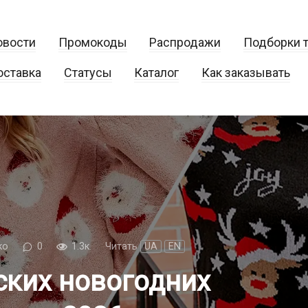
овости
Промокоды
Распродажи
Подборки 
оставка
Статусы
Каталог
Как заказывать
ко
0
1.3к.
Читать
UA
EN
ских новогодних