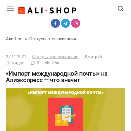
Перейти
к
контенту
АлиШоп
»
Статусы отслеживания
27.11.2021
Статусы отслеживания
Дмитрий
Демидко
0
2.5к.
«Импорт международной почты» на
Алиэкспресс — что значит