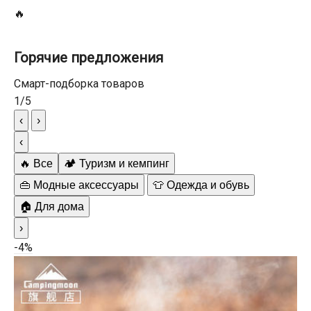
🔥
Горячие предложения
Смарт-подборка товаров
1
/
5
‹
›
‹
🔥 Все
🏕️ Туризм и кемпинг
👜 Модные аксессуары
👕 Одежда и обувь
🏠 Для дома
›
-4%