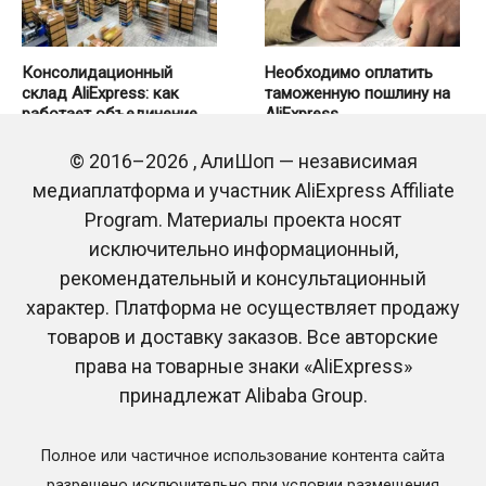
Консолидационный
Необходимо оплатить
склад AliExpress: как
таможенную пошлину на
работает объединение
AliExpress
посылок и что нужно
0
116
знать покупателю
© 2016–2026 , АлиШоп — независимая
0
34
медиаплатформа и участник AliExpress Affiliate
Program. Материалы проекта носят
исключительно информационный,
рекомендательный и консультационный
характер. Платформа не осуществляет продажу
товаров и доставку заказов. Все авторские
права на товарные знаки «AliExpress»
принадлежат Alibaba Group.
Трек-номер RC-EE на
Трек-номер RB-UZ на
AliExpress: на какую почту
AliExpress: на какую почту
придет посылка
придет посылка
Полное или частичное использование контента сайта
0
506
0
167
разрешено исключительно при условии размещения