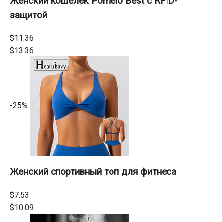
Женский кошелёк Pomelo Best с RFID-
защитой
$11.36
$13.36
-25%
Женский спортивный топ для фитнеса
$7.53
$10.09