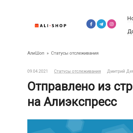
Перейти
к
Н
контенту
Д
АлиШоп
»
Статусы отслеживания
09.04.2021
Статусы отслеживания
Дмитрий Де
Отправлено из ст
на Алиэкспресс