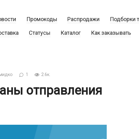
овости
Промокоды
Распродажи
Подборки 
оставка
Статусы
Каталог
Как заказывать
мидко
1
2.6к.
раны отправления