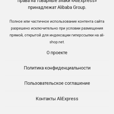
0
49.9к.
права на товарные знаки «AliExpress»
принадлежат Alibaba Group.
Полное или частичное использование контента сайта
разрешено исключительно при условии размещения
Посетить AliExpress
прямой, открытой для индексации гиперссылки на ali-
shop.net.
О проекте
Политика конфиденциальности
Пользовательское соглашение
Контакты AliExpress