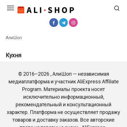
Перейти
к
контенту
АлиШоп
Кухня
© 2016–2026 , АлиШоп — независимая
медиаплатформа и участник AliExpress Affiliate
Program. Материалы проекта носят
ПОДБОРКИ ТОВАРОВ
исключительно информационный,
ПОДБОРКИ ТОВАРОВ
ТОП-10 самых
рекомендательный и консультационный
ТОП-10 лучших
полезных товаров для
характер. Платформа не осуществляет продажу
товаров для кухни с
дома с Алиэкспресс
Алиэкспресс
товаров и доставку заказов. Все авторские
0
4.6к.