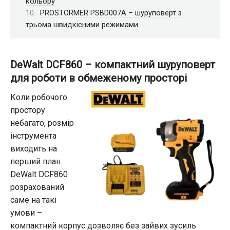
кольору
PROSTORMER PSBD007A – шуруповерт з
трьома швидкісними режимами
DeWalt DCF860 – компактний шуруповерт
для роботи в обмеженому просторі
Коли робочого
простору
небагато, розмір
інструмента
виходить на
перший план.
DeWalt DCF860
розрахований
саме на такі
умови –
компактний корпус дозволяє без зайвих зусиль