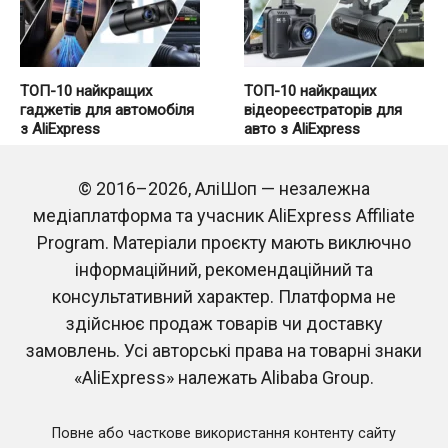
ТОП-10 найкращих
ТОП-10 найкращих
гаджетів для автомобіля
відеореєстраторів для
з AliExpress
авто з AliExpress
0
22
0
49
© 2016–2026, АліШоп — незалежна
медіаплатформа та учасник AliExpress Affiliate
Program. Матеріали проєкту мають виключно
інформаційний, рекомендаційний та
консультативний характер. Платформа не
здійснює продаж товарів чи доставку
замовлень. Усі авторські права на товарні знаки
ТОП-12 популярних
ТОП-10 найкращих
наборів інструментів для
лазерних рівнів з
«AliExpress» належать Alibaba Group.
дому з AliExpress
AliExpress
0
55
0
35
Повне або часткове використання контенту сайту