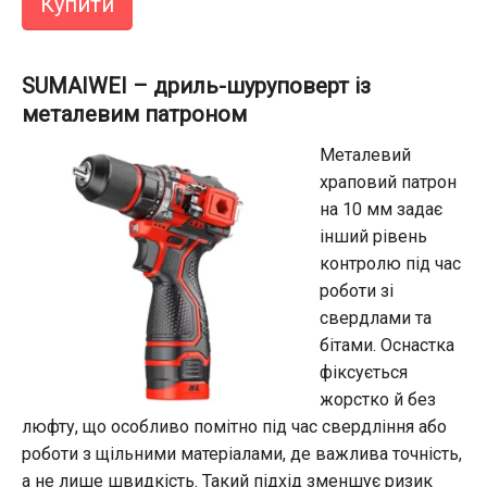
Купити
SUMAIWEI – дриль-шуруповерт із
металевим патроном
Металевий
храповий патрон
на 10 мм задає
інший рівень
контролю під час
роботи зі
свердлами та
бітами. Оснастка
фіксується
жорстко й без
люфту, що особливо помітно під час свердління або
роботи з щільними матеріалами, де важлива точність,
а не лише швидкість. Такий підхід зменшує ризик