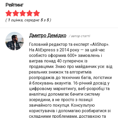
Рейтинг
(
1
оцінка, середнє
5
з
5
)
Дмитро Демідко
/ автор статті
Головний редактор та експерт «AliShop».
На AliExpress з 2014 року — за цей час
особисто оформив 600+ замовлень і
виграв понад 40 суперечок із
продавцями. Знаю про майданчик усе: від
реальних знижок та алгоритмів
розпродажів до технічних багів, логістики
й блокувань акаунтів. 16-річний досвід у
цифровому маркетингу, веб-розробці та
аналітиці допомагає бачити систему
зсередини, а не просто з позиції
звичайного покупця. Консультую
користувачів і допомагаю розбиратися зі
складними проблемами, доставкою та