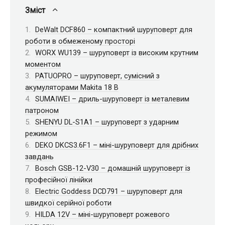
Зміст
DeWalt DCF860 – компактний шуруповерт для
роботи в обмеженому просторі
WORX WU139 – шуруповерт із високим крутним
моментом
PATUOPRO – шуруповерт, сумісний з
акумуляторами Makita 18 В
SUMAIWEI – дриль-шуруповерт із металевим
патроном
SHENYU DL-S1A1 – шуруповерт з ударним
режимом
DEKO DKCS3.6F1 – міні-шуруповерт для дрібних
завдань
Bosch GSB-12-V30 – домашній шуруповерт із
професійної лінійки
Electric Goddess DCD791 – шуруповерт для
швидкої серійної роботи
HILDA 12V – міні-шуруповерт рожевого