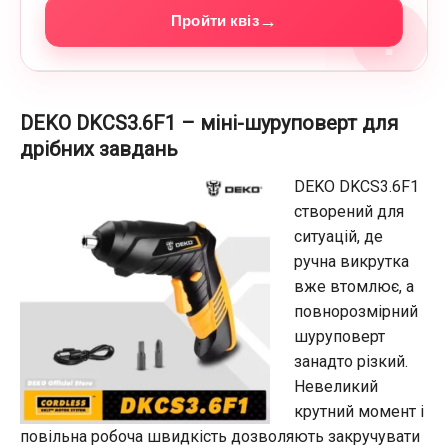
→
Пройти квіз
?
DEKO DKCS3.6F1 – міні-шуруповерт для
дрібних завдань
DEKO DKCS3.6F1
створений для
ситуацій, де
ручна викрутка
вже втомлює, а
повнорозмірний
шуруповерт
занадто різкий.
Невеликий
крутний момент і
повільна робоча швидкість дозволяють закручувати