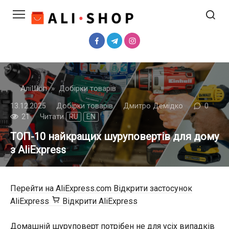
Перейти
до
вмісту
АліШоп
»
Добірки товарів
13.12.2025
Добірки товарів
Дмитро Демідко
0
21
Читати
RU
EN
ТОП-10 найкращих шуруповертів для дому
з AliExpress
Перейти на AliExpress.com
Відкрити застосунок
AliExpress
Відкрити AliExpress
Домашній шуруповерт потрібен не для усіх випадків