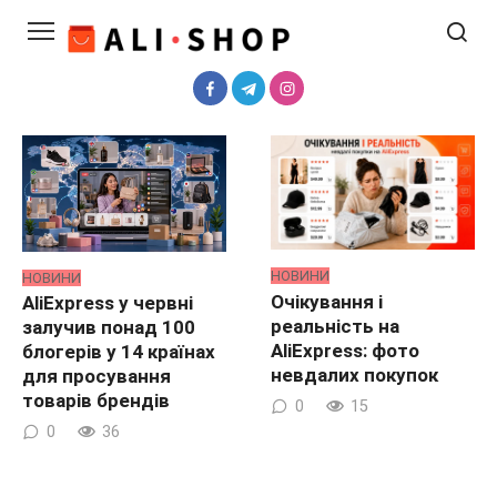
Перейти
до
вмісту
НОВИНИ
НОВИНИ
Очікування і
AliExpress у червні
реальність на
залучив понад 100
AliExpress: фото
блогерів у 14 країнах
невдалих покупок
для просування
товарів брендів
0
15
0
36