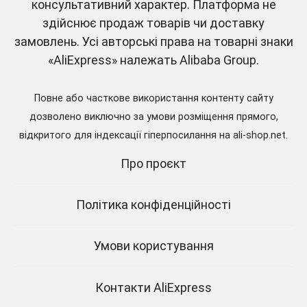
консультативний характер. Платформа не
здійснює продаж товарів чи доставку
українською
замовлень. Усі авторські права на товарні знаки
«AliExpress» належать Alibaba Group.
Все про AliExpress та сучасний цифровий
Повне або часткове використання контенту сайту
шопінг. Огляди гаджетів, новини ритейлу та
дозволено виключно за умови розміщення прямого,
інструкції від експертів першого профільного
відкритого для індексації гіперпосилання на ali-shop.net.
медіа в Україні.
Про проєкт
Відвідати AliExpress
Політика конфіденційності
Умови користування
Контакти AliExpress