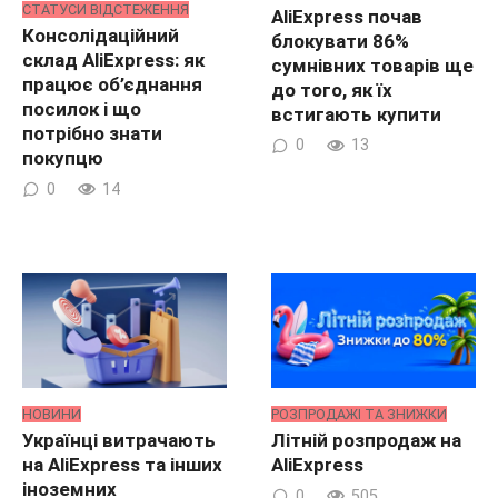
СТАТУСИ ВІДСТЕЖЕННЯ
AliExpress почав
Консолідаційний
блокувати 86%
склад AliExpress: як
сумнівних товарів ще
працює об’єднання
до того, як їх
посилок і що
встигають купити
потрібно знати
0
13
покупцю
0
14
НОВИНИ
РОЗПРОДАЖІ ТА ЗНИЖКИ
Українці витрачають
Літній розпродаж на
на AliExpress та інших
AliExpress
іноземних
0
505