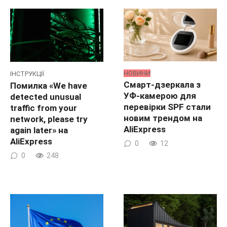
НОВИНИ
ІНСТРУКЦІЇ
Смарт-дзеркала з
Помилка «We have
УФ-камерою для
detected unusual
перевірки SPF стали
traffic from your
новим трендом на
network, please try
AliExpress
again later» на
AliExpress
0
12
0
248