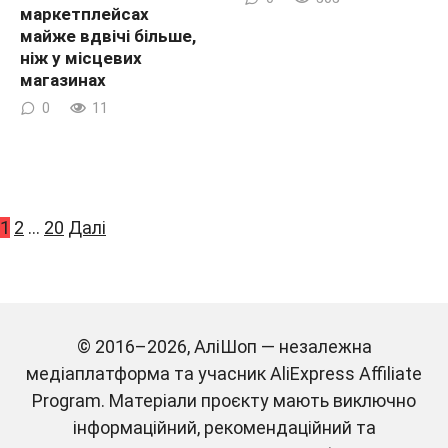
маркетплейсах
майже вдвічі більше,
ніж у місцевих
магазинах
0
11
Пагінація
1
2
…
20
Далі
записів
AliShop – експертний
© 2016–2026, АліШоп — незалежна
медіаплатформа та учасник AliExpress Affiliate
погляд на AliExpress
Program. Матеріали проєкту мають виключно
інформаційний, рекомендаційний та
та цифровий шопінг