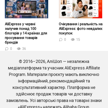
AliExpress у червні
Очікування і реальність на
залучив понад 100
AliExpress: фото невдалих
блогерів у 14 країнах для
покупок
просування товарів
0
15
брендів
0
36
© 2016–2026, АліШоп — незалежна
медіаплатформа та учасник AliExpress Affiliate
Program. Матеріали проєкту мають виключно
інформаційний, рекомендаційний та
консультативний характер. Платформа не
здійснює продаж товарів чи доставку
ЄС змінює правила для
Світом шириться тренд на
замовлень. Усі авторські права на товарні знаки
дешевих посилок з
модульні будинки з
Китаю: з 1 липня 2026
AliExpress за $5000
«AliExpress» належать Alibaba Group.