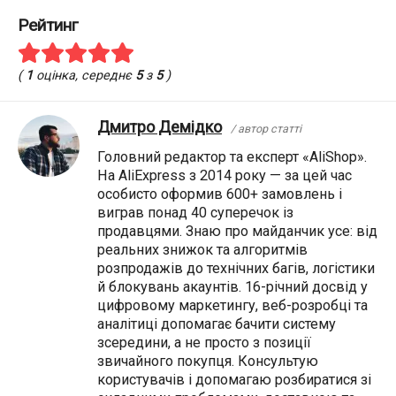
Рейтинг
(
1
оцінка, середнє
5
з
5
)
Дмитро Демідко
/ автор статті
Головний редактор та експерт «AliShop».
На AliExpress з 2014 року — за цей час
особисто оформив 600+ замовлень і
виграв понад 40 суперечок із
продавцями. Знаю про майданчик усе: від
реальних знижок та алгоритмів
розпродажів до технічних багів, логістики
й блокувань акаунтів. 16-річний досвід у
цифровому маркетингу, веб-розробці та
аналітиці допомагає бачити систему
зсередини, а не просто з позиції
звичайного покупця. Консультую
користувачів і допомагаю розбиратися зі