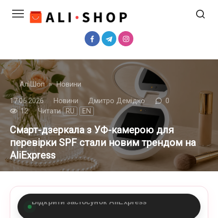
Перейти
до
вмісту
АліШоп
»
Новини
17.06.2026
Новини
Дмитро Демідко
0
12
Читати
RU
EN
Смарт-дзеркала з УФ-камерою для
перевірки SPF стали новим трендом на
AliExpress
Перейти на AliExpress.com