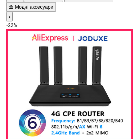
👜 Модні аксесуари
›
-22%