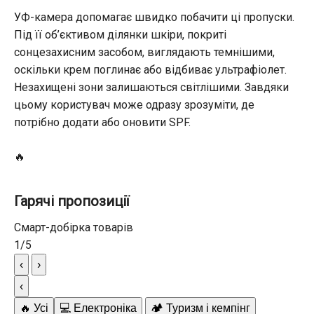
УФ-камера допомагає швидко побачити ці пропуски.
Під її об’єктивом ділянки шкіри, покриті
сонцезахисним засобом, виглядають темнішими,
оскільки крем поглинає або відбиває ультрафіолет.
Незахищені зони залишаються світлішими. Завдяки
цьому користувач може одразу зрозуміти, де
потрібно додати або оновити SPF.
🔥
Гарячі пропозиції
Смарт-добірка товарів
1
/
5
‹
›
‹
🔥 Усі
💻 Електроніка
🏕️ Туризм і кемпінг