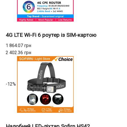
4G LTE Wi-Fi 6 роутер із SIM-картою
1 864.07 грн
2 402.36 грн
-12%
Налобний LED-ліхтар Sofirn HS42