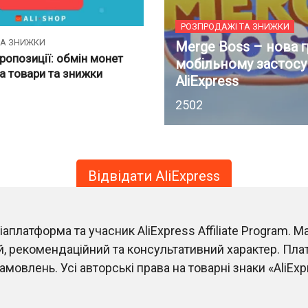
РОЗПРОДАЖІ ТА ЗНИЖКИ
ТА ЗНИЖКИ
Merge Boss – нова г
ропозиції: обмін монет
мобільному застосу
на товари та знижки
AliExpress
2
502
Відвідати AliExpress
латформа та учасник AliExpress Affiliate Program. М
, рекомендаційний та консультативний характер. Пла
мовлень. Усі авторські права на товарні знаки «AliExp