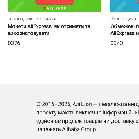
РОЗПРОДАЖІ ТА ЗНИЖКИ
РОЗПРОДАЖІ 
Монети AliExpress: як отримати та
Обмежені п
використовувати
AliExpress 
0
376
0
343
© 2016–2026, АліШоп — незалежна медіап
проєкту мають виключно інформаційний
здійснює продаж товарів чи доставку за
належать Alibaba Group.