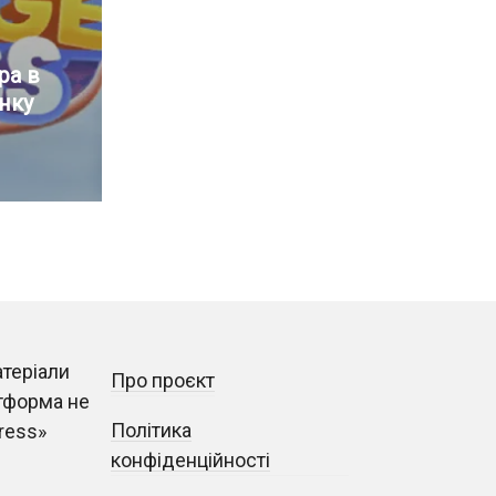
ра в
нку
атеріали
Про проєкт
тформа не
Політика
ress»
конфіденційності