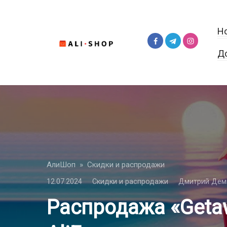
Перейти
к
Н
контенту
Д
АлиШоп
»
Скидки и распродажи
12.07.2024
Скидки и распродажи
Дмитрий Дем
Распродажа «Getaw