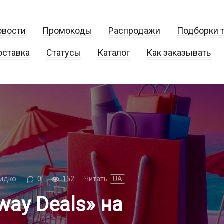
овости
Промокоды
Распродажи
Подборки 
оставка
Статусы
Каталог
Как заказывать
идко
0
152
Читать
UA
ay Deals» на