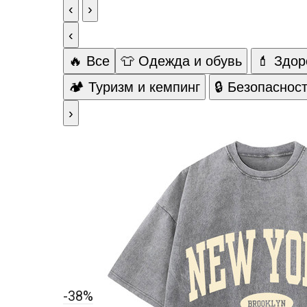
‹
›
‹
🔥 Все
👕 Одежда и обувь
💄 Здор
🏕️ Туризм и кемпинг
🔒 Безопаснос
›
-38%