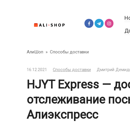
Перейти
к
Н
контенту
Д
АлиШоп
»
Способы доставки
16.12.2021
Способы доставки
Дмитрий Демид
HJYT Express — до
отслеживание пос
Алиэкспресс