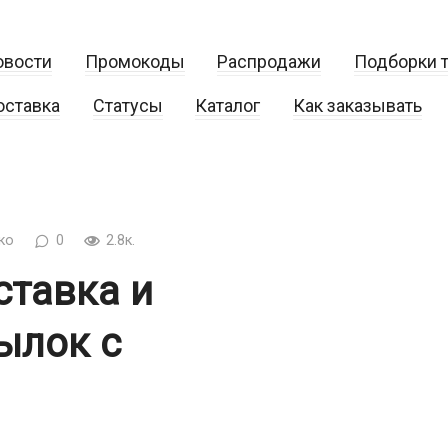
овости
Промокоды
Распродажи
Подборки 
оставка
Статусы
Каталог
Как заказывать
ко
0
2.8к.
ставка и
ылок с