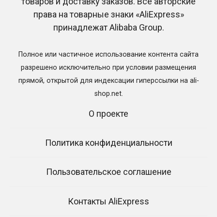
товаров и доставку заказов. Все авторские
права на товарные знаки «AliExpress»
принадлежат Alibaba Group.
Aliexpress Saver Shipping:
AliExpress Standard
доставка и отслеживание
Shipping: доставка и
посылок
отслеживание посылок
Полное или частичное использование контента сайта
169
5.9к.
170
12.5к.
разрешено исключительно при условии размещения
прямой, открытой для индексации гиперссылки на ali-
shop.net.
О проекте
Посетить AliExpress
Политика конфиденциальности
Пользовательское соглашение
Контакты AliExpress