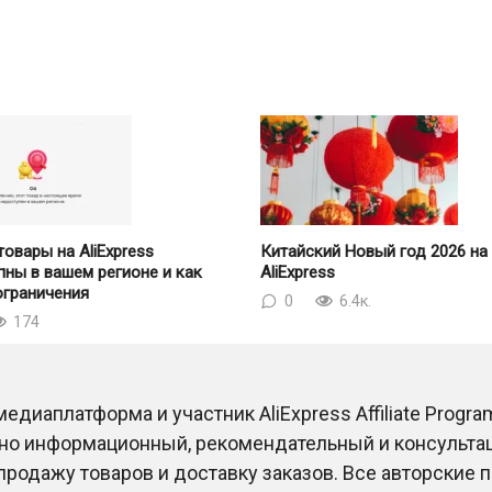
овары на AliExpress
Китайский Новый год 2026 на
пны в вашем регионе и как
AliExpress
ограничения
0
6.4к.
174
диаплатформа и участник AliExpress Affiliate Progra
ьно информационный, рекомендательный и консульт
родажу товаров и доставку заказов. Все авторские п