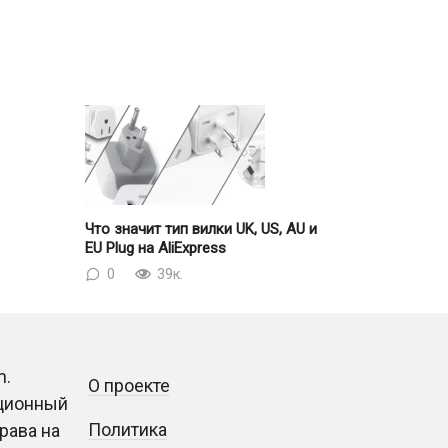
Что значит тип вилки UK, US, AU и
EU Plug на AliExpress
0
39к.
m.
О проекте
ационный
Политика
рава на