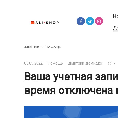
Перейти
к
Н
контенту
Д
АлиШоп
»
Помощь
05.09.2022
Помощь
Дмитрий Демидко
7
Ваша учетная запи
время отключена н