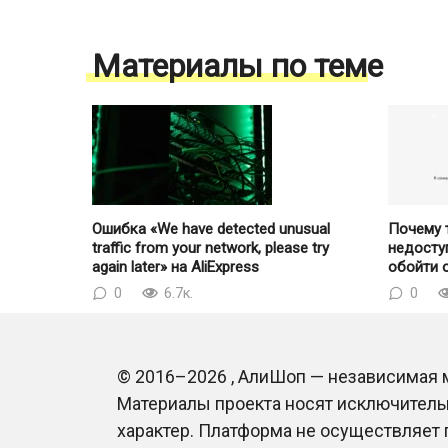
Материалы по теме
Ошибка «We have detected unusual
Почему т
traffic from your network, please try
недосту
again later» на AliExpress
обойти 
0
6.7к.
0
© 2016–2026 , АлиШоп — независимая ме
Материалы проекта носят исключител
характер. Платформа не осуществляет п