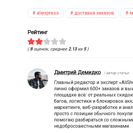
aliexpress
доставка заказов
м
Рейтинг
(
8
оценок, среднее
2.13
из
5
)
Дмитрий Демидко
/ автор статьи
Главный редактор и эксперт «AliSho
лично оформил 600+ заказов и выи
площадке всё: от реальных скидок
багов, логистики и блокировок ак
маркетинге, веб-разработке и анал
просто с позиции обычного покупа
помогаю разбираться со сложными
недобросовестными магазинами.