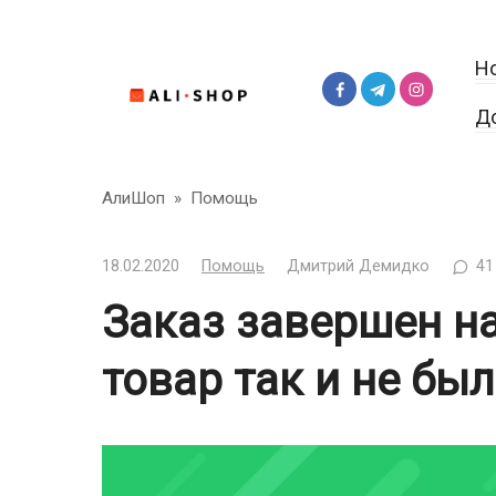
Перейти
к
Н
контенту
Д
АлиШоп
»
Помощь
18.02.2020
Помощь
Дмитрий Демидко
41
Заказ завершен на
товар так и не бы