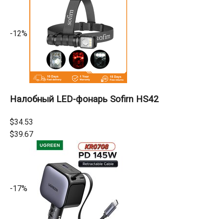
-12%
Налобный LED-фонарь Sofirn HS42
$34.53
$39.67
-17%