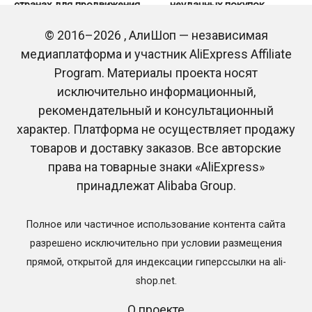
странах для продвижения
неудачных покупок
товаров брендов
0
1.1к.
© 2016–2026 , АлиШоп — независимая
0
13
медиаплатформа и участник AliExpress Affiliate
Program. Материалы проекта носят
исключительно информационный,
рекомендательный и консультационный
характер. Платформа не осуществляет продажу
товаров и доставку заказов. Все авторские
права на товарные знаки «AliExpress»
Смарт-зеркала с УФ-
ЕС меняет правила для
принадлежат Alibaba Group.
камерой для проверки
дешевых посылок из
SPF стали новым трендом
Китая: с 1 июля 2026 года
на AliExpress
появится пошлина €3
Полное или частичное использование контента сайта
0
25
0
64
разрешено исключительно при условии размещения
прямой, открытой для индексации гиперссылки на ali-
shop.net.
О проекте