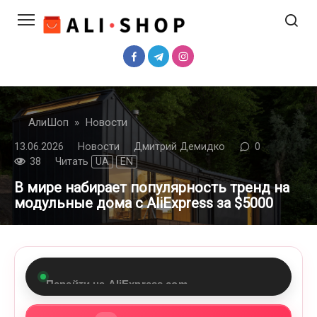
Перейти
к
контенту
АлиШоп
»
Новости
13.06.2026
Новости
Дмитрий Демидко
0
38
Читать
UA
EN
В мире набирает популярность тренд на
модульные дома с AliExpress за $5000
Перейти на AliExpress.com