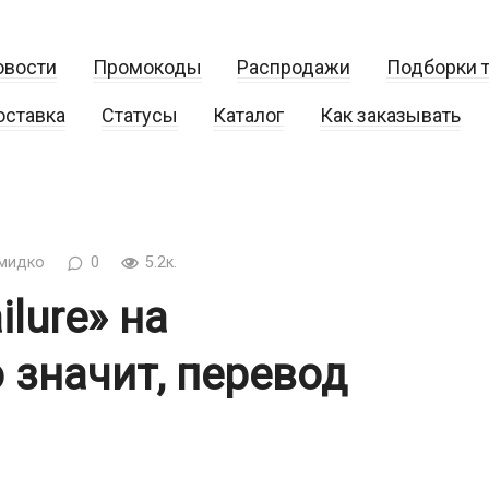
овости
Промокоды
Распродажи
Подборки 
оставка
Статусы
Каталог
Как заказывать
мидко
0
5.2к.
ilure» на
 значит, перевод