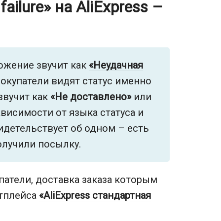
failure» на AliExpress –
ожение звучит как
«Неудачная
покупатели видят статус именно
звучит как
«Не доставлено»
или
зависимости от языка статуса и
видетельствует об одном – есть
олучили посылку.
патели, доставка заказа которым
етплейса
«AliExpress стандартная