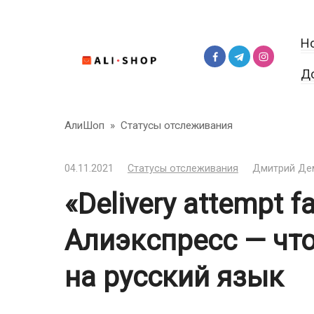
Перейти
к
Н
контенту
Д
АлиШоп
»
Статусы отслеживания
04.11.2021
Статусы отслеживания
Дмитрий Де
«Delivery attempt fa
Алиэкспресс — что
на русский язык