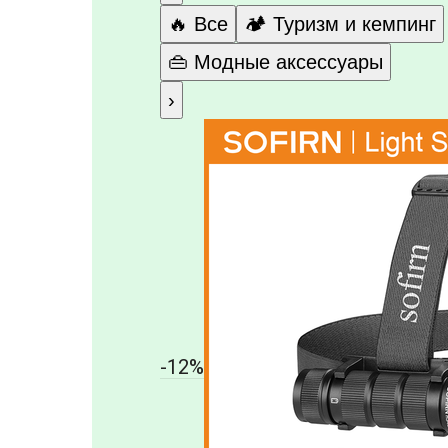
🔥 Все
🏕️ Туризм и кемпинг
👜 Модные аксессуары
›
-12%