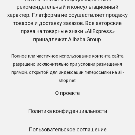
рекомендательный и консультационный
характер. Платформа не осуществляет продажу
СКИДКИ И РАСПРОДАЖИ
СКИДКИ И РАСПРОДАЖИ
товаров и доставку заказов. Все авторские
Быстрые сделки на
7 лет AliExpress —
AliExpress: как успеть
скидки и распродажа
права на товарные знаки «AliExpress»
купить товар
товаров
принадлежат Alibaba Group.
0
787
0
314
Полное или частичное использование контента сайта
разрешено исключительно при условии размещения
прямой, открытой для индексации гиперссылки на ali-
Пагинация
1
2
Далее
shop.net.
записей
О проекте
Посетить AliExpress
Политика конфиденциальности
Пользовательское соглашение