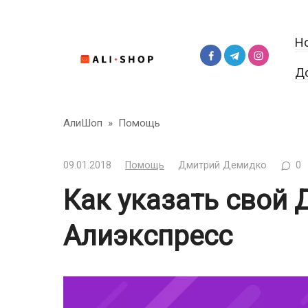
Перейти
к
Н
контенту
Д
АлиШоп
»
Помощь
09.01.2018
Помощь
Дмитрий Демидко
0
Как указать свой 
Алиэкспресс