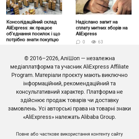
Консолідаційний склад
Надіслано запит на
AliExpress: як працює
сплату митних зборів на
об’єднання посилок і що
AliExpress
потрібно знати покупцю
0
63
0
14
© 2016–2026, АліШоп — незалежна
медіаплатформа та учасник AliExpress Affiliate
Program. Матеріали проєкту мають виключно
інформаційний, рекомендаційний та
консультативний характер. Платформа не
здійснює продаж товарів чи доставку
замовлень. Усі авторські права на товарні знаки
Трек-номер RC-EE на
Трек-номер RB-UZ на
AliExpress: на яку пошту
AliExpress: на яку пошту
«AliExpress» належать Alibaba Group.
прийде посилка
прийде посилка
0
369
0
101
Повне або часткове використання контенту сайту