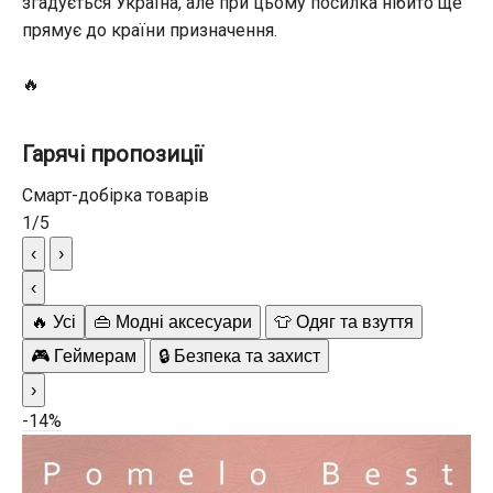
згадується Україна, але при цьому посилка нібито ще
прямує до країни призначення.
🔥
Гарячі пропозиції
Смарт-добірка товарів
1
/
5
‹
›
‹
🔥 Усі
👜 Модні аксесуари
👕 Одяг та взуття
🎮 Геймерам
🔒 Безпека та захист
›
-14%