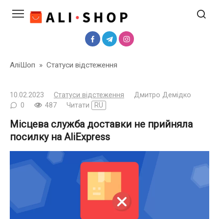
Перейти
до
вмісту
АліШоп
»
Статуси відстеження
10.02.2023
Статуси відстеження
Дмитро Демідко
0
487
Читати
RU
Місцева служба доставки не прийняла
посилку на AliExpress