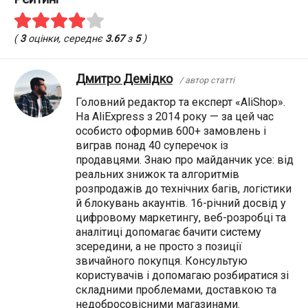
(
3
оцінки, середнє
3.67
з
5
)
Дмитро Демідко
/ автор статті
Головний редактор та експерт «AliShop».
На AliExpress з 2014 року — за цей час
особисто оформив 600+ замовлень і
виграв понад 40 суперечок із
продавцями. Знаю про майданчик усе: від
реальних знижок та алгоритмів
розпродажів до технічних багів, логістики
й блокувань акаунтів. 16-річний досвід у
цифровому маркетингу, веб-розробці та
аналітиці допомагає бачити систему
зсередини, а не просто з позиції
звичайного покупця. Консультую
користувачів і допомагаю розбиратися зі
складними проблемами, доставкою та
недобросовісними магазинами.