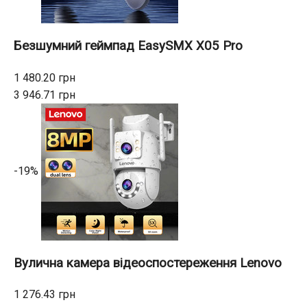
Безшумний геймпад EasySMX X05 Pro
1 480.20 грн
3 946.71 грн
-19%
Вулична камера відеоспостереження Lenovo
1 276.43 грн