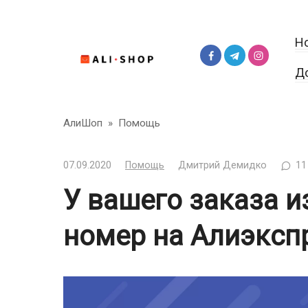
Перейти
к
Н
контенту
Д
АлиШоп
»
Помощь
07.09.2020
Помощь
Дмитрий Демидко
11
У вашего заказа и
номер на Алиэксп