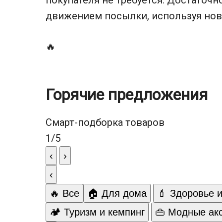
движением посылки, используя нов
🔥
Горячие предложения
Смарт-подборка товаров
1
/
5
‹
›
‹
🔥 Все
🏠 Для дома
💄 Здоровье и
🏕️ Туризм и кемпинг
👜 Модные ак