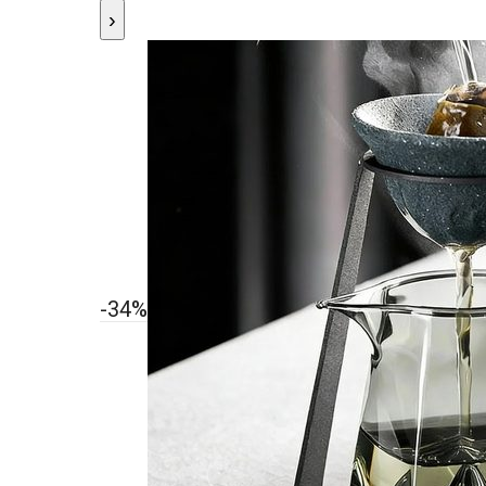
›
-34%