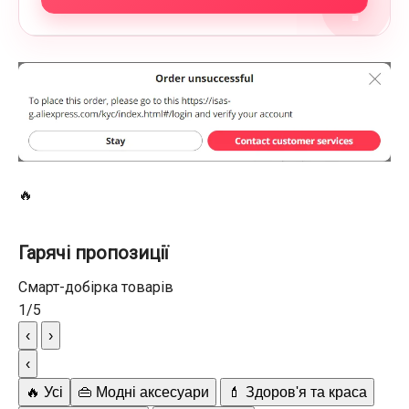
?
🔥
Гарячі пропозиції
Смарт-добірка товарів
1
/
5
‹
›
‹
🔥 Усі
👜 Модні аксесуари
💄 Здоров'я та краса