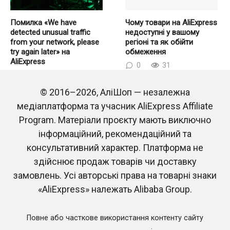
Помилка «We have
Чому товари на AliExpress
detected unusual traffic
недоступні у вашому
from your network, please
регіоні та як обійти
try again later» на
обмеження
AliExpress
0
31
0
248
© 2016–2026, АліШоп — незалежна
медіаплатформа та учасник AliExpress Affiliate
Program. Матеріали проєкту мають виключно
інформаційний, рекомендаційний та
консультативний характер. Платформа не
здійснює продаж товарів чи доставку
замовлень. Усі авторські права на товарні знаки
Китайський Новий рік
Що означає UK, US та EU
2026 на AliExpress
Plug на AliExpress: тип
«AliExpress» належать Alibaba Group.
вилки в Україні
0
18
0
1.7к.
Повне або часткове використання контенту сайту