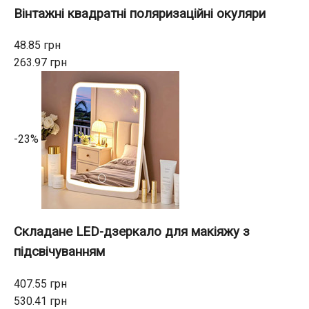
Вінтажні квадратні поляризаційні окуляри
48.85 грн
263.97 грн
-23%
Складане LED-дзеркало для макіяжу з
підсвічуванням
407.55 грн
530.41 грн