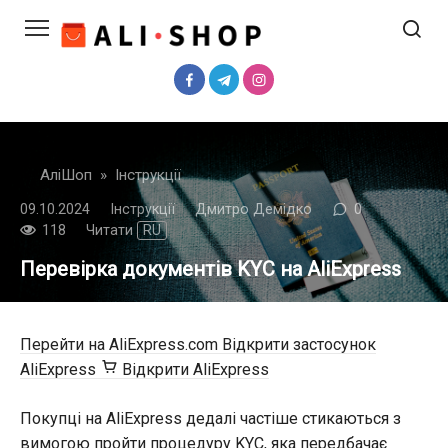
Перейти
до
вмісту
АліШоп
»
Інструкції
09.10.2024
Інструкції
Дмитро Демідко
0
118
Читати
RU
Перевірка документів KYC на AliExpress
Перейти на AliExpress.com
Відкрити застосунок
AliExpress
Відкрити AliExpress
Покупці на AliExpress дедалі частіше стикаються з
вимогою пройти процедуру KYC, яка передбачає