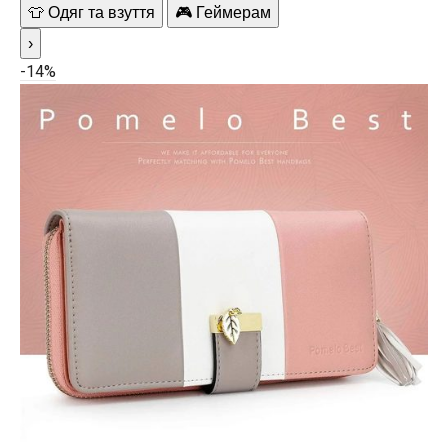
👕 Одяг та взуття
🎮 Геймерам
›
-14%