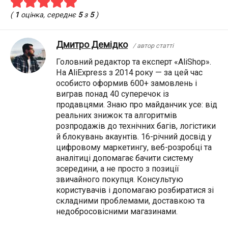
(
1
оцінка, середнє
5
з
5
)
Дмитро Демідко
/ автор статті
Головний редактор та експерт «AliShop».
На AliExpress з 2014 року — за цей час
особисто оформив 600+ замовлень і
виграв понад 40 суперечок із
продавцями. Знаю про майданчик усе: від
реальних знижок та алгоритмів
розпродажів до технічних багів, логістики
й блокувань акаунтів. 16-річний досвід у
цифровому маркетингу, веб-розробці та
аналітиці допомагає бачити систему
зсередини, а не просто з позиції
звичайного покупця. Консультую
користувачів і допомагаю розбиратися зі
складними проблемами, доставкою та
недобросовісними магазинами.