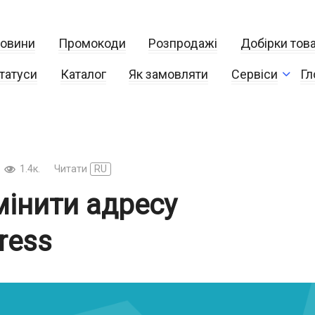
овини
Промокоди
Розпродажі
Добірки това
татуси
Каталог
Як замовляти
Сервіси
Гл
1.4к.
Читати
RU
мінити адресу
ress