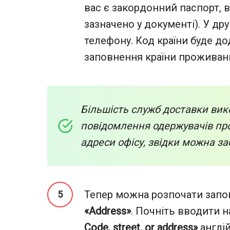
вас є закордонний паспорт, вв
зазначено у документі). У др
телефону. Код країни буде д
заповнення країни проживан
Більшість служб доставки ви
повідомлення одержувачів про
адреси офісу, звідки можна з
Тепер можна розпочати запов
«Address»
. Почніть вводити н
Code, street, or address»
англі