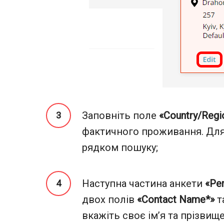
Заповніть поле
«Country/Regi
фактичного проживання. Дл
рядком пошуку;
Наступна частина анкети
«Per
двох полів
«Contact Name*»
т
вкажіть своє ім’я та прізви