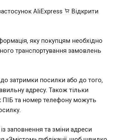
застосунок AliExpress
Відкрити
ормація, яку покупцям необхідно
шного транспортування замовлень
о затримки посилки або до того,
авильну адресу. Також тільки
як ПІБ та номер телефону можуть
осилку.
із заповнення та зміни адреси
ся «Змістом» публікації, щоб швидко