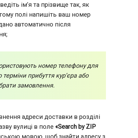
едіть ім’я та прізвище так, як
угому полі напишіть ваш номер
одано автоматично після
ня;
користовують номер телефону для
 терміни прибуття кур’єра або
абрати замовлення.
нення адреси доставки в розділі
азву вулиці в поле
«Search by ZIP
йською мовою, щоб знайти адресу з