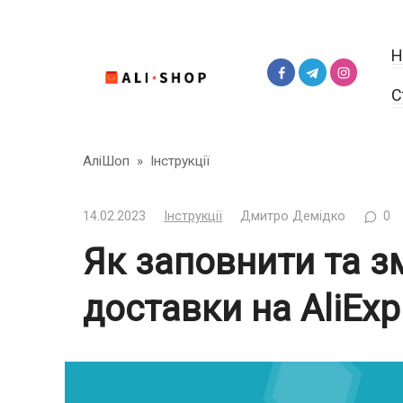
Перейти
до
Н
вмісту
С
АліШоп
»
Інструкції
14.02.2023
Інструкції
Дмитро Демідко
0
Як заповнити та з
доставки на AliExp