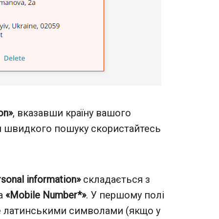
on»
, вказавши країну вашого
я швидкого пошуку скористайтесь
sonal information»
складається з
а
«Mobile Number*»
. У першому полі
ще латинськими символами (якщо у