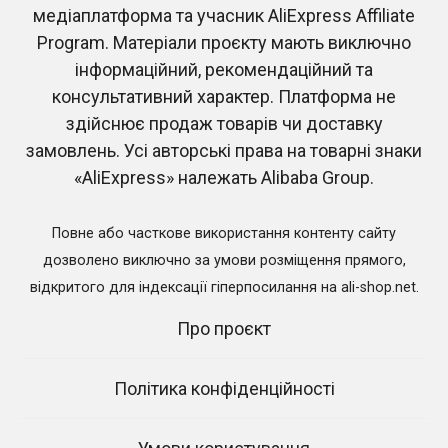
медіаплатформа та учасник AliExpress Affiliate
Program. Матеріали проєкту мають виключно
інформаційний, рекомендаційний та
консультативний характер. Платформа не
здійснює продаж товарів чи доставку
замовлень. Усі авторські права на товарні знаки
Китайський Новий рік
Що означає UK, US та EU
2026 на AliExpress
Plug на AliExpress: тип
«AliExpress» належать Alibaba Group.
вилки в Україні
0
18
0
1.7к.
Повне або часткове використання контенту сайту
дозволено виключно за умови розміщення прямого,
відкритого для індексації гіперпосилання на ali-shop.net.
Про проєкт
Відвідати AliExpress
Політика конфіденційності