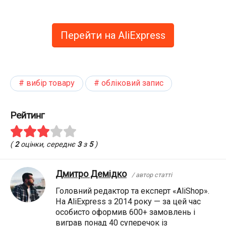
Перейти на AliExpress
вибір товару
обліковий запис
Рейтинг
(
2
оцінки, середнє
3
з
5
)
Дмитро Демідко
/ автор статті
Головний редактор та експерт «AliShop».
На AliExpress з 2014 року — за цей час
особисто оформив 600+ замовлень і
виграв понад 40 суперечок із