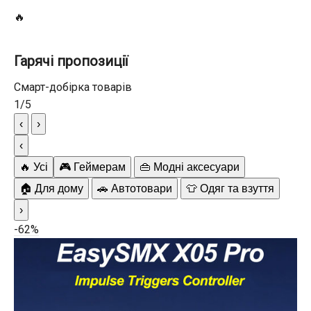
🔥
Гарячі пропозиції
Смарт-добірка товарів
1
/
5
‹
›
‹
🔥 Усі
🎮 Геймерам
👜 Модні аксесуари
🏠 Для дому
🚗 Автотовари
👕 Одяг та взуття
›
-62%