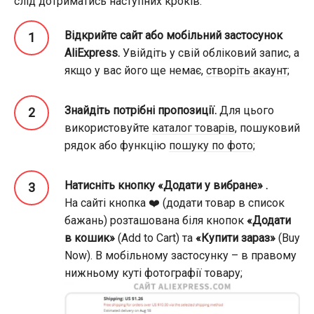
слід дотриматись наступних кроків:
Відкрийте сайт або мобільний застосунок
AliExpress.
Увійдіть у свій обліковий запис, а
якщо у вас його ще немає,
створіть акаунт
;
Знайдіть потрібні пропозиції.
Для цього
використовуйте
каталог товарів
, пошуковий
рядок або функцію
пошуку по фото
;
Натисніть кнопку «Додати у вибране» .
На сайті кнопка ❤️ (додати товар в список
бажань) розташована біля кнопок
«Додати
в кошик»
(Add to Cart) та
«Купити зараз»
(Buy
Now). В мобільному застосунку – в правому
нижньому куті фотографії товару;