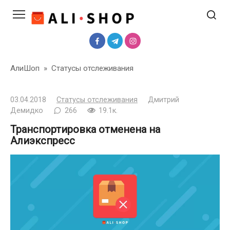
Перейти
к
контенту
АлиШоп
»
Статусы отслеживания
03.04.2018
Статусы отслеживания
Дмитрий
Демидко
266
19.1к.
Транспортировка отменена на
Алиэкспресс