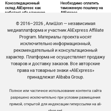
Консолидационный
Необходимо оплатить
склад AliExpress: как
таможенную пошлину на
работает объединение
AliExpress
посылок и что нужно
0
116
знать покупателю
© 2016–2026 , АлиШоп — независимая
0
35
медиаплатформа и участник AliExpress Affiliate
Program. Материалы проекта носят
исключительно информационный,
рекомендательный и консультационный
характер. Платформа не осуществляет продажу
товаров и доставку заказов. Все авторские
права на товарные знаки «AliExpress»
принадлежат Alibaba Group.
Трек-номер RC-EE на
Трек-номер RB-UZ на
AliExpress: на какую почту
AliExpress: на какую почту
придет посылка
придет посылка
Полное или частичное использование контента сайта
0
506
0
167
разрешено исключительно при условии размещения
прямой, открытой для индексации гиперссылки на ali-
shop.net.