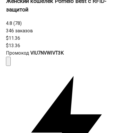
Женский кошелёк Pomelo Best с RFID-
защитой
4.8 (78)
346 заказов
$11.36
$13.36
Промокод
VIU7NVWIVT3K