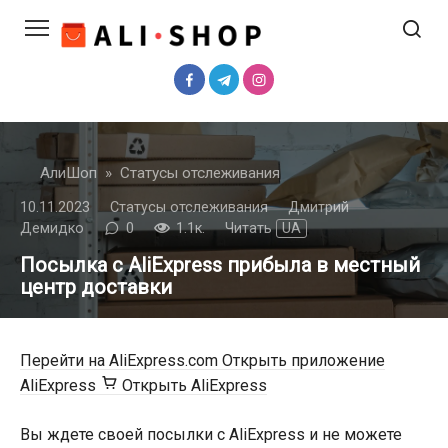
Перейти
к
контенту
АлиШоп
»
Статусы отслеживания
10.11.2023
Статусы отслеживания
Дмитрий
Демидко
0
1.1к.
Читать
UA
Посылка с AliExpress прибыла в местный
центр доставки
Перейти на AliExpress.com
Открыть приложение
AliExpress
Открыть AliExpress
Вы ждете своей посылки с AliExpress и не можете