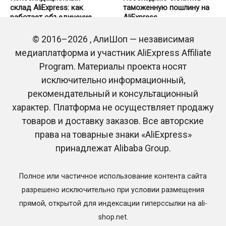
склад AliExpress: как
таможенную пошлину на
работает объединение
AliExpress
посылок и что нужно
0
116
знать покупателю
© 2016–2026 , АлиШоп — независимая
0
35
медиаплатформа и участник AliExpress Affiliate
Program. Материалы проекта носят
исключительно информационный,
рекомендательный и консультационный
характер. Платформа не осуществляет продажу
товаров и доставку заказов. Все авторские
права на товарные знаки «AliExpress»
принадлежат Alibaba Group.
Трек-номер RC-EE на
Трек-номер RB-UZ на
AliExpress: на какую почту
AliExpress: на какую почту
придет посылка
придет посылка
Полное или частичное использование контента сайта
0
506
0
167
разрешено исключительно при условии размещения
прямой, открытой для индексации гиперссылки на ali-
shop.net.