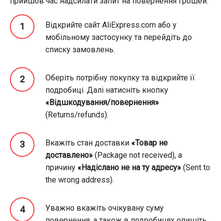
прийшов час надсилати запит на повернення грошей:
Відкрийте сайт
AliExpress.com
або у
мобільному застосунку та перейдіть до
списку замовлень.
Оберіть потрібну покупку та відкрийте її
подробиці. Далі натисніть кнопку
«Відшкодування/повернення»
(Returns/refunds).
Вкажіть стан доставки
«Товар не
доставлено»
(Package not received), а
причину
«Надіслано не на ту адресу»
(Sent to
the wrong address).
Уважно вкажіть очікувану суму
повернення, а також в подробицях опишіть