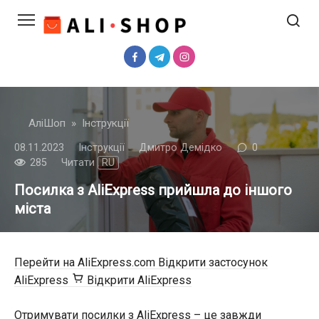
Перейти
до
вмісту
АліШоп
»
Інструкції
08.11.2023
Інструкції
Дмитро Демідко
0
285
Читати
RU
Посилка з AliExpress прийшла до іншого
міста
Перейти на AliExpress.com
Відкрити застосунок
AliExpress
Відкрити AliExpress
Отримувати посилки з AliExpress – це завжди