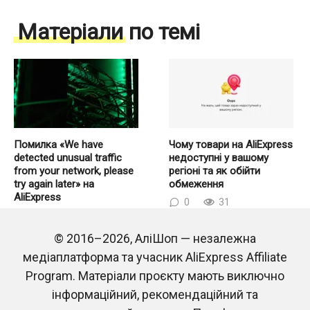
Матеріали по темі
Помилка «We have
Чому товари на AliExpress
detected unusual traffic
недоступні у вашому
from your network, please
регіоні та як обійти
try again later» на
обмеження
AliExpress
0
31
0
248
© 2016–2026, АліШоп — незалежна
медіаплатформа та учасник AliExpress Affiliate
Program. Матеріали проєкту мають виключно
інформаційний, рекомендаційний та