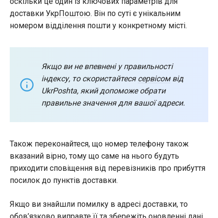
оскільки це один із ключових параметрів для
доставки
УкрПоштою
. Він по суті є унікальним
номером відділення пошти у конкретному місті.
Якщо ви не впевнені у правильності
індексу, то скористайтеся
сервісом
від
UkrPoshta, який допоможе обрати
правильне значення для вашої адреси.
Також переконайтеся, що номер телефону також
вказаний вірно, тому що саме на нього будуть
приходити сповіщення від перевізників про прибуття
посилок до пунктів доставки.
Якщо ви знайшли помилку в адресі доставки, то
обов’язково виправте її та збережіть оновленні дані.