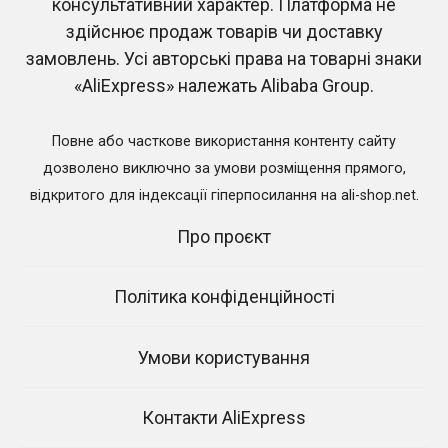
консультативний характер. Платформа не
здійснює продаж товарів чи доставку
замовлень. Усі авторські права на товарні знаки
Китайський Новий рік
Що означає UK, US та EU
2026 на AliExpress
Plug на AliExpress: тип
«AliExpress» належать Alibaba Group.
вилки в Україні
0
18
0
1.7к.
Повне або часткове використання контенту сайту
дозволено виключно за умови розміщення прямого,
відкритого для індексації гіперпосилання на ali-shop.net.
Про проєкт
Відвідати AliExpress
Політика конфіденційності
Умови користування
Контакти AliExpress