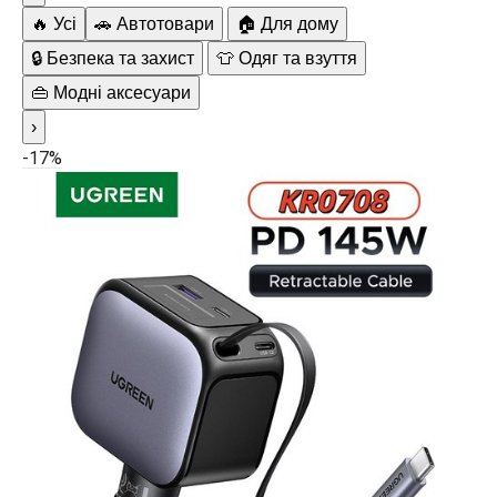
🔥 Усі
🚗 Автотовари
🏠 Для дому
🔒 Безпека та захист
👕 Одяг та взуття
👜 Модні аксесуари
›
-17%